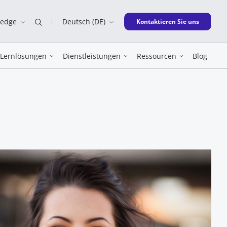
ledge
Deutsch (DE)
New window
Kontaktieren Sie uns
Lernlösungen
Dienstleistungen
Ressourcen
Blog