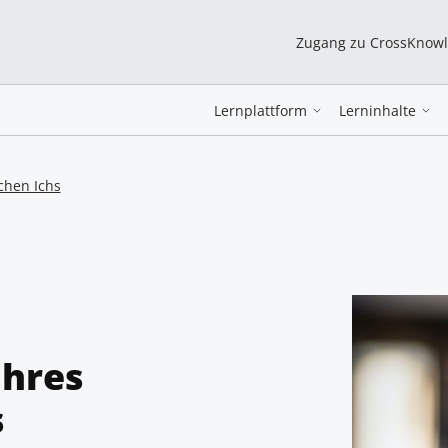
Zugang zu CrossKnow
Lernplattform
Lerninhalte
chen Ichs
hres
s