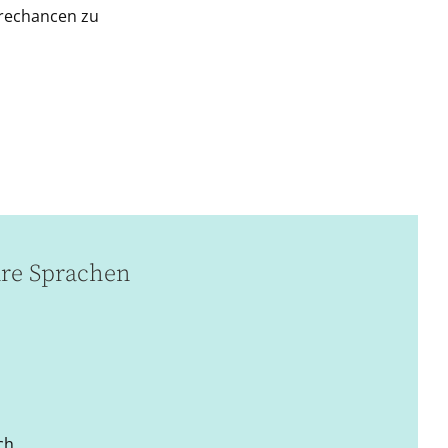
erechancen zu
re Sprachen
ch