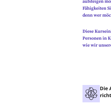
aufsteigen mö
Fähigkeiten Si
denn wer möch
Diese Kursein
Personen in K
wie wir unser
Die 
rich