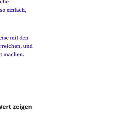
lche
 so einfach,
eise mit den
rreichen, und
nt machen.
Wert zeigen