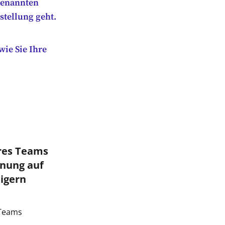
ogenannten
stellung geht.
wie Sie Ihre
hres Teams
nnung auf
eigern
 Teams