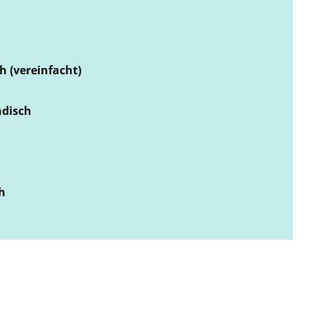
h (vereinfacht)
ndisch
ch