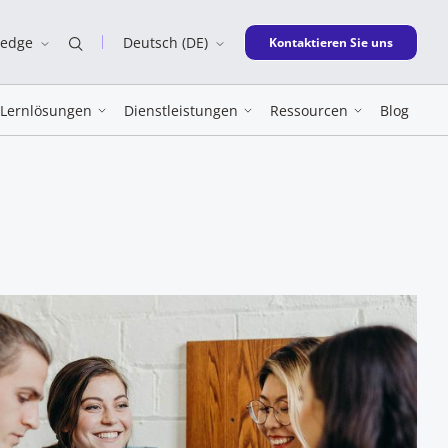
ledge
Deutsch (DE)
New window
Kontaktieren Sie uns
Lernlösungen
Dienstleistungen
Ressourcen
Blog