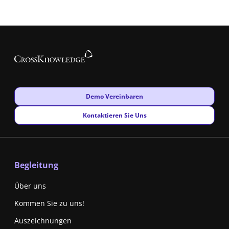
New window
Demo Vereinbaren
New window
Kontaktieren Sie Uns
Begleitung
Über uns
Kommen Sie zu uns!
Auszeichnungen