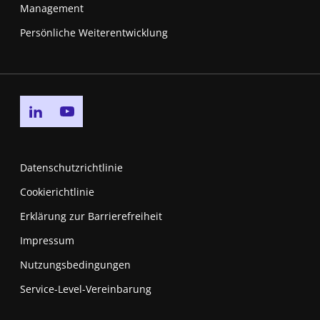
Management
Persönliche Weiterentwicklung
Go to linkedin page
Go to youtube page
Datenschutzrichtlinie
Cookierichtlinie
Erklärung zur Barrierefreiheit
Impressum
Nutzungsbedingungen
New window
Service-Level-Vereinbarung