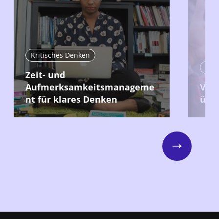
Kritisches Denken
Kri
Zeit- und
Aufmerksamkeitsmanageme
Vors
nt für klares Denken
übe
Next