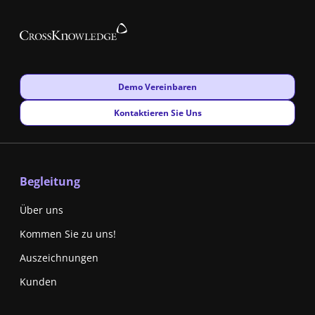
New window
Demo Vereinbaren
New window
Kontaktieren Sie Uns
Begleitung
Über uns
Kommen Sie zu uns!
Auszeichnungen
Kunden