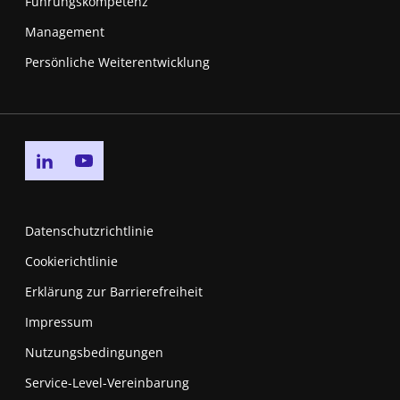
Führungskompetenz
Management
Persönliche Weiterentwicklung
Go to linkedin page
Go to youtube page
Datenschutzrichtlinie
Cookierichtlinie
Erklärung zur Barrierefreiheit
Impressum
Nutzungsbedingungen
New window
Service-Level-Vereinbarung