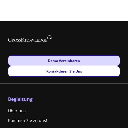
New window
Demo Vereinbaren
New window
Kontaktieren Sie Uns
Begleitung
Über uns
Kommen Sie zu uns!