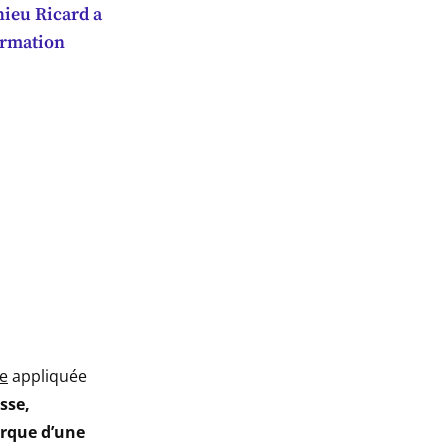
hieu Ricard a
ormation
me
appliquée
sse,
arque d’une