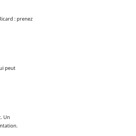
Ricard : prenez
ui peut
t. Un
ntation.