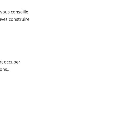
 vous conseille
uvez construire
nt occuper
ons..