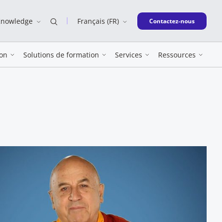
Knowledge
Français (FR)
New window
Contactez-nous
on
Solutions de formation
Services
Ressources