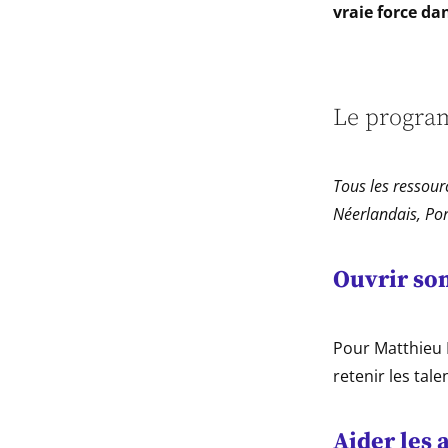
vraie force d
Le program
Tous les ressour
Néerlandais, Port
Ouvrir son
Pour Matthieu R
retenir les tale
Aider les 