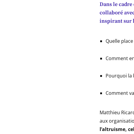
Dans le cadre
indow
collaboré ave
inspirant sur l
indow
indow
Quelle place
indow
Comment enc
Pourquoi la 
Comment valo
Matthieu Ricard
aux organisatio
l’altruisme, c