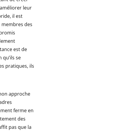
 améliorer leur
ide, il est
es membres des
mpromis
blement
stance est de
 qu’ils se
s pratiques, ils
e mon approche
cadres
gement ferme en
ustement des
ffit pas que la