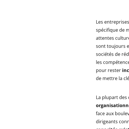
indow
Les entreprise
indow
spécifique de m
attentes cultur
sont toujours 
sociétés de réd
les compétences
pour rester
in
de mettre la cl
La plupart des 
organisationn
face aux boulev
dirigeants conn