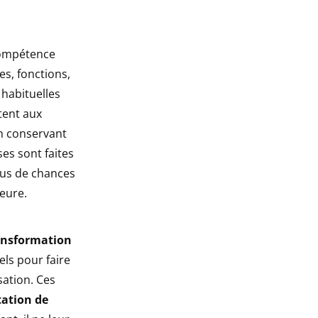
compétence
es, fonctions,
 habituelles
tent aux
en conservant
es sont faites
plus de chances
jeure.
nsformation
ls pour faire
sation. Ces
tation de