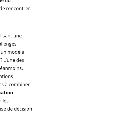
ue du
 de rencontrer
lisant une
allenges
r un modèle
? L’une des
 Néanmoins,
lations
ses à combiner
mation
 les
ise de décision