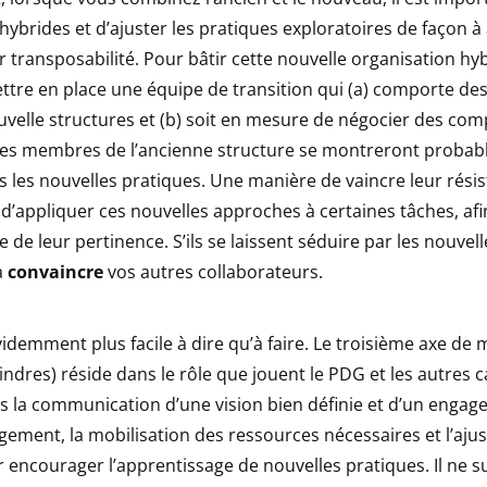
hybrides et d’ajuster les pratiques exploratoires de façon à
ur transposabilité. Pour bâtir cette nouvelle organisation hybr
ettre en place une équipe de transition qui (a) comporte d
uvelle structures et (b) soit en mesure de négocier des co
Les membres de l’ancienne structure se montreront proba
s les nouvelles pratiques. Une manière de vaincre leur rési
d’appliquer ces nouvelles approches à certaines tâches, afin
de leur pertinence. S’ils se laissent séduire par les nouvelle
à
convaincre
vos autres collaborateurs.
videmment plus facile à dire qu’à faire. Le troisième axe d
ndres) réside dans le rôle que jouent le PDG et les autres 
s la communication d’une vision bien définie et d’un enga
gement, la mobilisation des ressources nécessaires et l’aj
encourager l’apprentissage de nouvelles pratiques. Il ne su