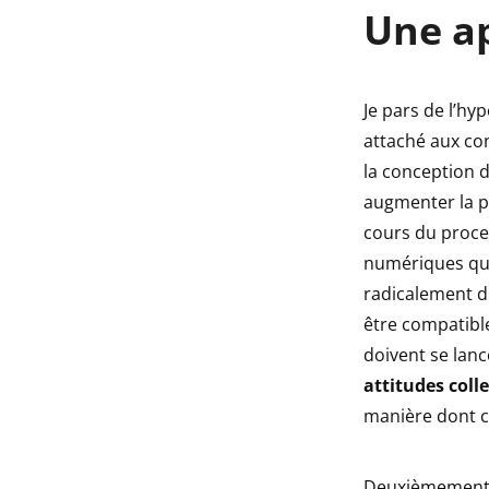
Une ap
Je pars de l’h
attaché aux co
la conception d
augmenter la p
cours du proce
numériques qui
radicalement di
être compatible
doivent se lanc
attitudes colle
manière dont ce
Deuxièmement, 