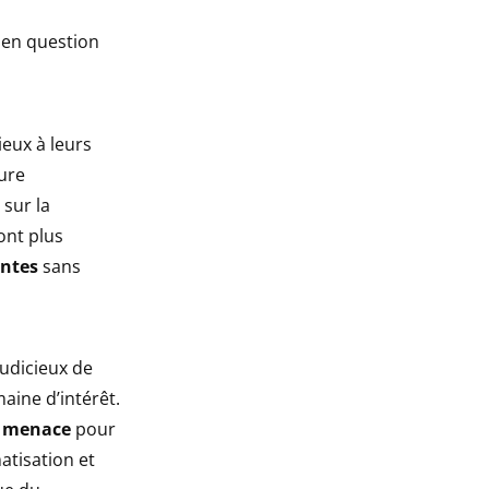
 en question
ieux à leurs
ure
sur la
ont plus
antes
sans
judicieux de
aine d’intérêt.
e
menace
pour
atisation et