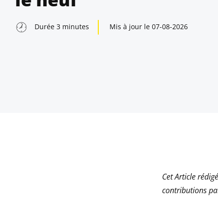
Durée
3
minutes
Mis à jour le
07-08-2026
Cet Article rédig
indow
contributions p
indow