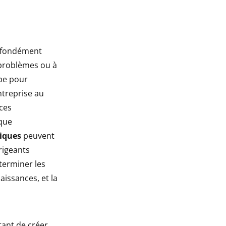
rofondément
 problèmes ou à
ape pour
ntreprise au
ces
 que
iques
peuvent
irigeants
terminer les
aissances, et la
tant de créer