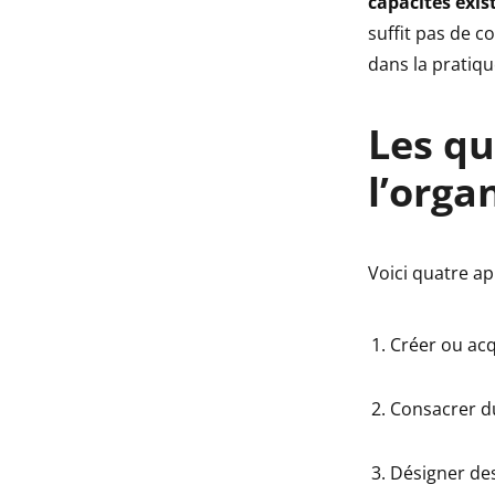
capacités exis
suffit pas de c
dans la pratiqu
Les qu
l’orga
Voici quatre a
Créer ou acq
Consacrer du
Désigner des