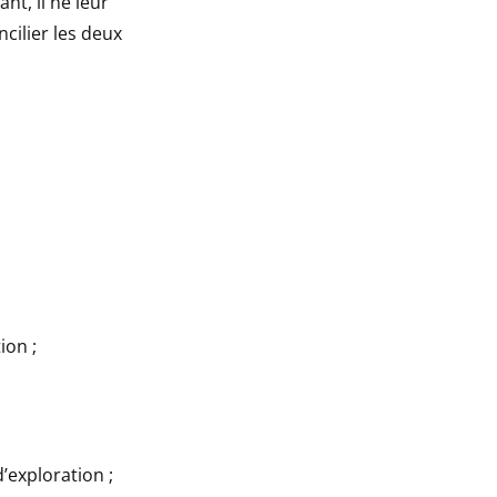
nt, il ne leur
cilier les deux
ion ;
’exploration ;