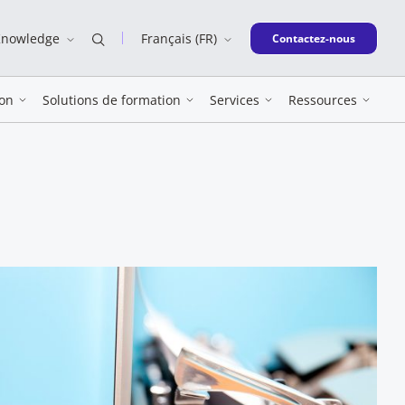
Knowledge
Français (FR)
New window
Contactez-nous
on
Solutions de formation
Services
Ressources