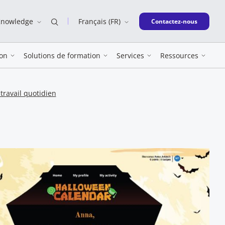
Knowledge
Français (FR)
New window
Contactez-nous
on
Solutions de formation
Services
Ressources
travail quotidien