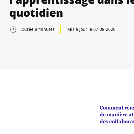
quotidien
Durée
8
minutes
Mis à jour le
07-08-2026
Comment réuss
indow
de manière at
des collabora
indow