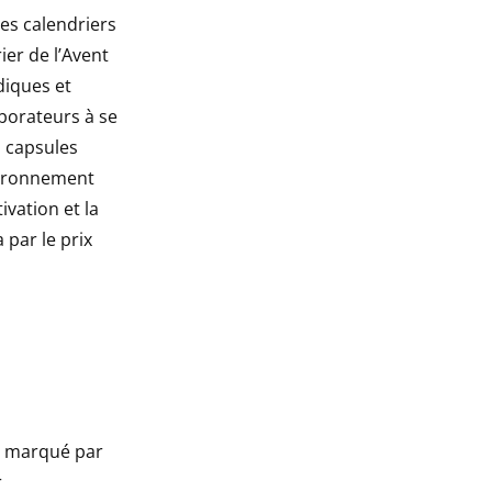
es calendriers
ier de l’Avent
diques et
aborateurs à se
s capsules
nvironnement
vation et la
 par le prix
us marqué par
r