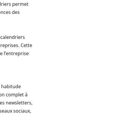
driers permet
ences des
 calendriers
reprises. Cette
e l’entreprise
e habitude
ion complet à
es newsletters,
éseaux sociaux,