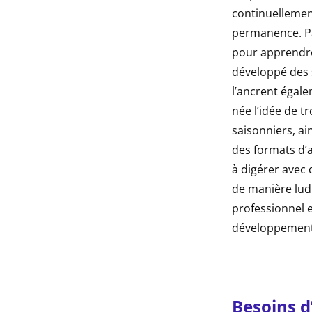
continuellemen
permanence. Pa
pour apprendre
développé des s
l’ancrent égale
née l’idée de t
saisonniers, ai
des formats d’
à digérer avec 
de manière ludi
professionnel e
développement
Besoins d