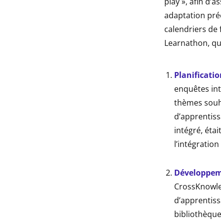
play », afin d’
adaptation préc
calendriers de 
Learnathon, qui
Planificatio
enquêtes inte
thèmes souha
d’apprentiss
intégré, éta
l’intégration
Développem
CrossKnowled
d’apprentiss
bibliothèque