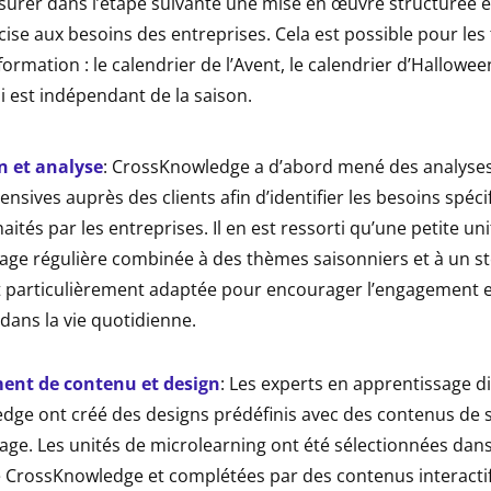
assurer dans l’étape suivante une mise en œuvre structurée 
ise aux besoins des entreprises. Cela est possible pour les 
formation : le calendrier de l’Avent, le calendrier d’Hallowee
 est indépendant de la saison.
n et analyse
: CrossKnowledge a d’abord mené des analyses
nsives auprès des clients afin d’identifier les besoins spéci
ités par les entreprises. Il en est ressorti qu’une petite uni
age régulière combinée à des thèmes saisonniers et à un st
it particulièrement adaptée pour encourager l’engagement et
 dans la vie quotidienne.
ent de contenu et design
: Les experts en apprentissage di
ge ont créé des designs prédéfinis avec des contenus de st
age. Les unités de microlearning ont été sélectionnées dans
 CrossKnowledge et complétées par des contenus interactif