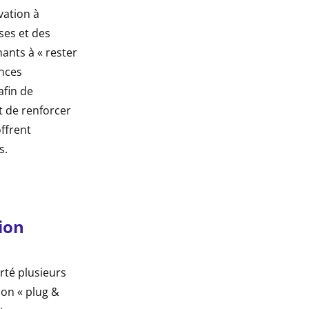
vation à
ses et des
ants à « rester
ences
afin de
t de renforcer
ffrent
s.
ion
té plusieurs
ion « plug &