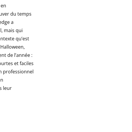
 en
ouver du temps
edge a
l, mais qui
ontexte qu’est
d’Halloween,
nt de l’année :
rtes et faciles
en professionnel
en
s leur