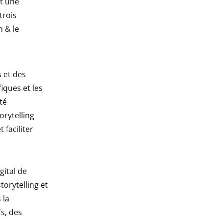
et une
trois
n & le
 et des
fiques et les
té
orytelling
 faciliter
gital de
orytelling et
 la
s, des