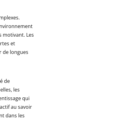
omplexes.
 environnement
s motivant. Les
rtes et
er de longues
té de
lles, les
entissage qui
actif au savoir
nt dans les