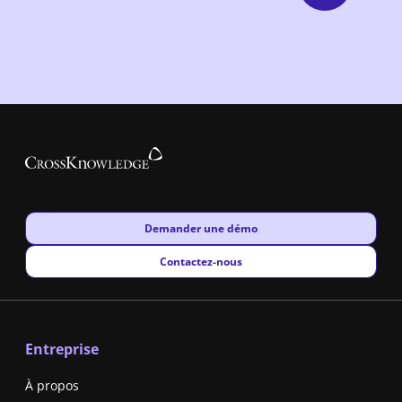
New window
Demander une démo
New window
Contactez-nous
Entreprise
À propos