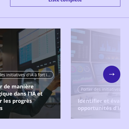
Porter des initiatives d'IA à fort impact
Next
ir de manière
ique dans l’IA et
r les progrès
Identifier et évalue
s
opportunités d’IA