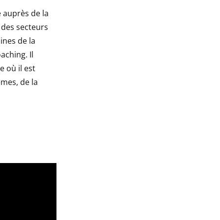
 auprès de la
s des secteurs
ines de la
aching. Il
e où il est
mes, de la