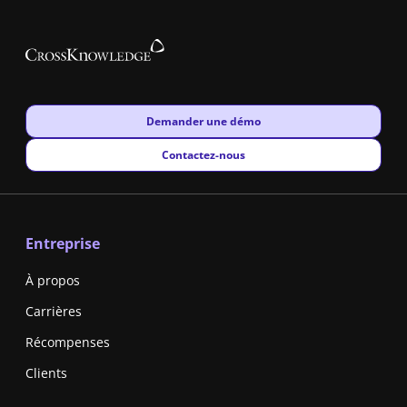
New window
Demander une démo
New window
Contactez-nous
Entreprise
À propos
Carrières
Récompenses
Clients