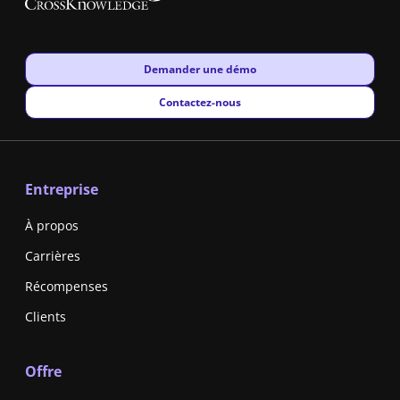
New window
Demander une démo
New window
Contactez-nous
Entreprise
À propos
Carrières
Récompenses
Clients
Offre