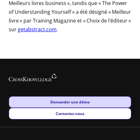
Meilleurs livres business », tandis que « The Power
of Understanding Yourself » a été désigné « Meilleur
livre » par Training Magazine et « Choix de l’éditeur »
sur
getabstract.com
.
New window
Demander une démo
New window
Contactez-nous