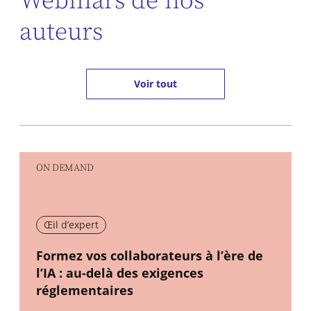
Webinars de nos
auteurs
Voir tout
ON DEMAND
Œil d’expert
New window
Formez vos collaborateurs à l’ère de
l’IA : au-delà des exigences
réglementaires