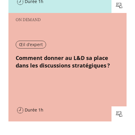
Durée 1h
ON DEMAND
Œil d’expert
New window
Comment donner au L&D sa place
dans les discussions stratégiques ?
Durée 1h