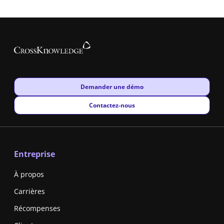
New window
Demander une démo
New window
Contactez-nous
Entreprise
À propos
Carrières
Récompenses