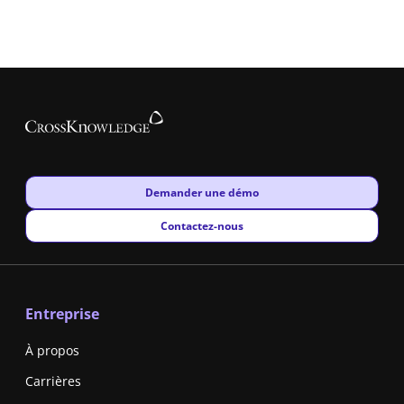
New window
Demander une démo
New window
Contactez-nous
Entreprise
À propos
Carrières