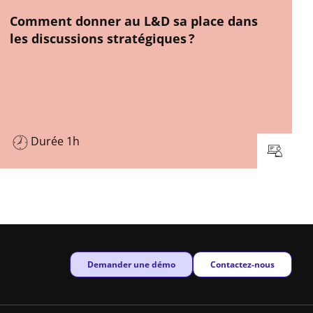
New window
Comment donner au L&D sa place dans
les discussions stratégiques ?
Durée 1h
New window
New window
Demander une démo
Contactez-nous