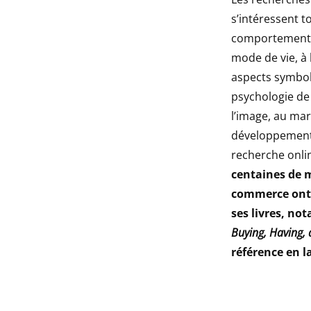
s’intéressent t
comportement 
mode de vie, à 
aspects symbol
psychologie de 
l’image, au mar
développement
recherche onlin
centaines de m
commerce ont 
ses livres, n
Buying, Having,
référence en l