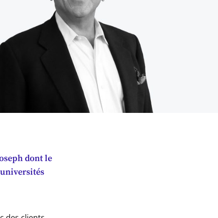
Joseph dont le
universités
c des clients