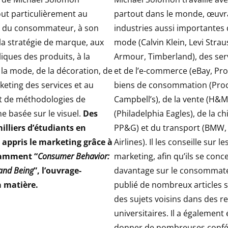
out particulièrement au
partout dans le monde, œuvr
du consommateur, à son
industries aussi importantes q
la stratégie de marque, aux
mode (Calvin Klein, Levi Stra
iques des produits, à la
Armour, Timberland), des serv
la mode, de la décoration, de
et de l’e-commerce (eBay, Pro
keting des services et au
biens de consommation (Pro
 de méthodologies de
Campbell’s), de la vente (H&M
e basée sur le visuel.
Des
(Philadelphia Eagles), de la c
illiers d’étudiants en
PP&G) et du transport (BMW,
appris le marketing grâce à
Airlines). Il les conseille sur l
otamment “
Consumer Behavior:
marketing, afin qu’ils se conc
 and Being
”, l’ouvrage-
davantage sur le consommateu
a matière.
publié de nombreux articles s
des sujets voisins dans des r
universitaires. Il a également 
donner de nombreuses confé