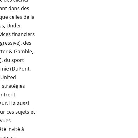
ant dans des
ue celles de la
uss, Under
ices financiers
gressive), des
cter & Gamble,
), du sport
himie (DuPont,
 United
es stratégies
entrent
r. Il a aussi
ur ces sujets et
evues
été invité à
rences.