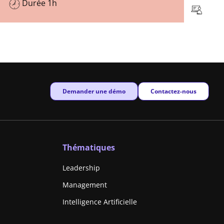
Durée 1h
New window
New window
Demander une démo
Contactez-nous
Thématiques
Leadership
Management
Intelligence Artificielle