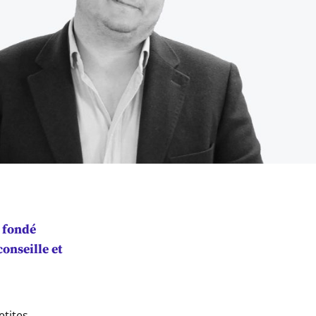
a fondé
nseille et
etites