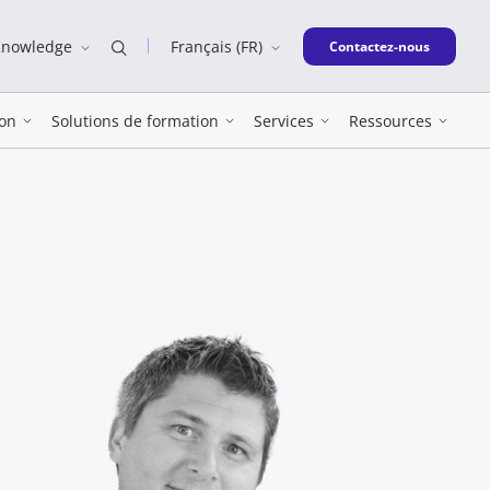
Knowledge
Français (FR)
New window
Contactez-nous
on
Solutions de formation
Services
Ressources