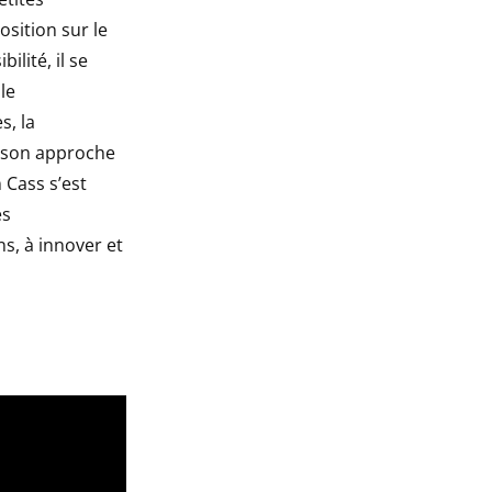
osition sur le
ilité, il se
le
, la
c son approche
 Cass s’est
es
s, à innover et