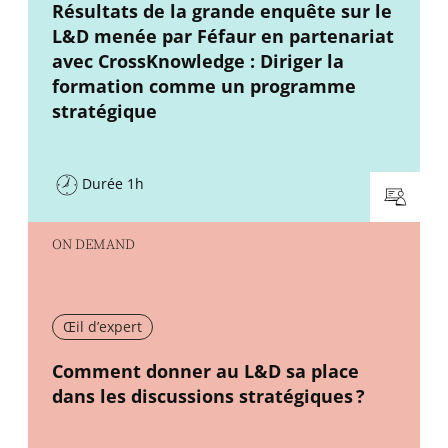
New window
Résultats de la grande enquête sur le
L&D menée par Féfaur en partenariat
avec CrossKnowledge : Diriger la
formation comme un programme
stratégique
Durée 1h
ON DEMAND
Œil d’expert
New window
Comment donner au L&D sa place
dans les discussions stratégiques ?