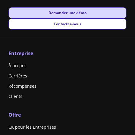
New window
Demander une démo
New window
Contactez-nous
Entreprise
À propos
Carrières
Récompenses
Clients
Offre
CK pour les Entreprises