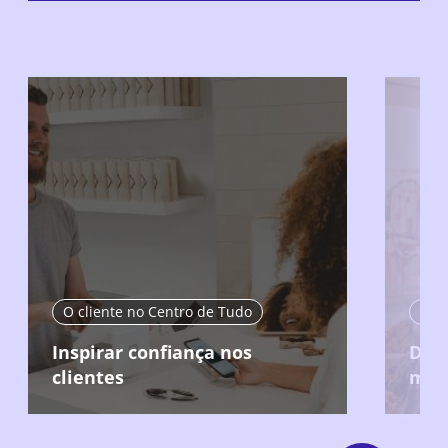
O cliente no Centro de Tudo
O cl
Inspirar confiança nos
Desc
clientes
moti