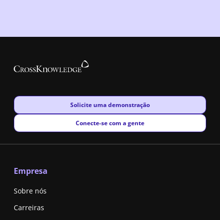
New window
Solicite uma demonstração
New window
Conecte-se com a gente
Empresa
Sobre nós
Carreiras