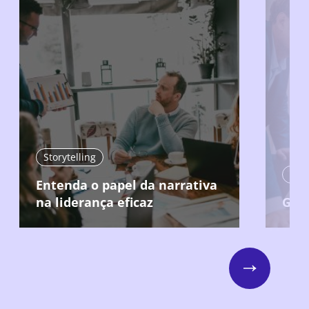
Storytelling
Lide
Entenda o papel da narrativa
na liderança eficaz
Gere
Next