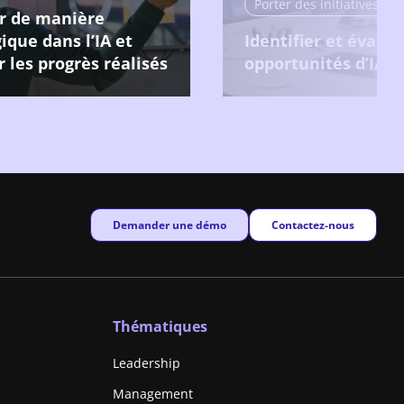
ir de manière
ique dans l’IA et
Identifier et évalue
 les progrès réalisés
opportunités d’IA
New window
New window
Demander une démo
Contactez-nous
Thématiques
Leadership
Management