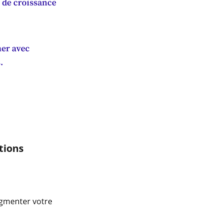
e de croissance
ner avec
.
tions
ugmenter votre