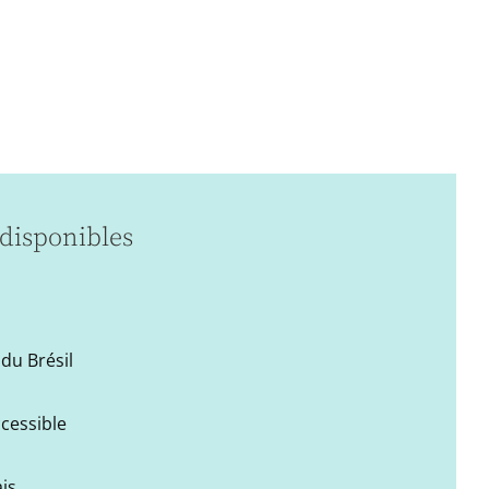
disponibles
du Brésil
ccessible
is