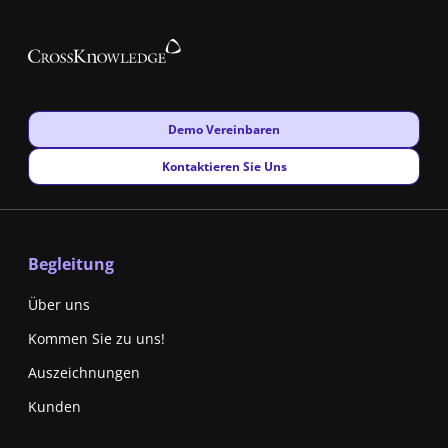
New window
Demo Vereinbaren
New window
Kontaktieren Sie Uns
Begleitung
Über uns
Kommen Sie zu uns!
Auszeichnungen
Kunden