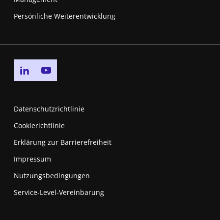
Persönliche Weiterentwicklung
Go to linkedin page
Go to youtube page
Datenschutzrichtlinie
Cookierichtlinie
Erklärung zur Barrierefreiheit
Impressum
Nutzungsbedingungen
New window
Service-Level-Vereinbarung