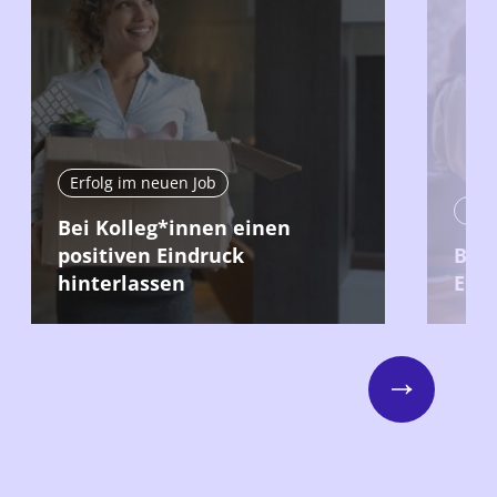
Erfolg im neuen Job
Erfo
Bei Kolleg*innen einen
positiven Eindruck
Bei 
hinterlassen
Erge
Next