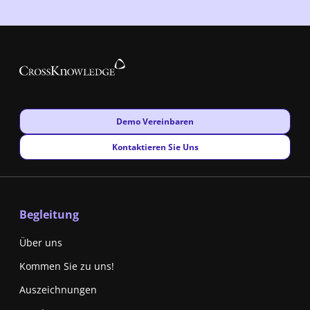
New window
Demo Vereinbaren
New window
Kontaktieren Sie Uns
Begleitung
Über uns
Kommen Sie zu uns!
Auszeichnungen