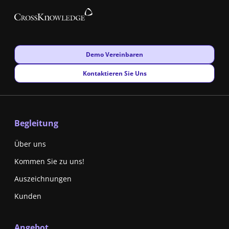
New window
Demo Vereinbaren
New window
Kontaktieren Sie Uns
Begleitung
Über uns
Kommen Sie zu uns!
Auszeichnungen
Kunden
Angebot