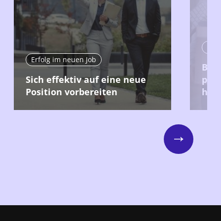
Erfo
Erfolg im neuen Job
Bei 
Sich effektiv auf eine neue
posi
Position vorbereiten
hint
Next