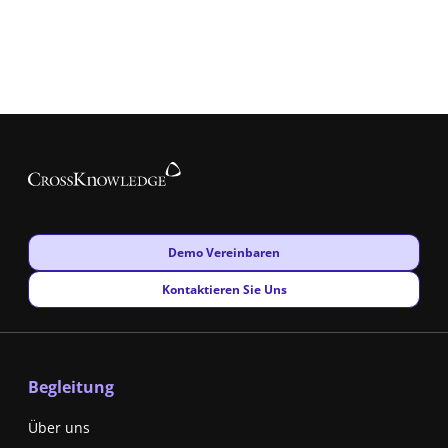
New window
Demo Vereinbaren
New window
Kontaktieren Sie Uns
Begleitung
Über uns