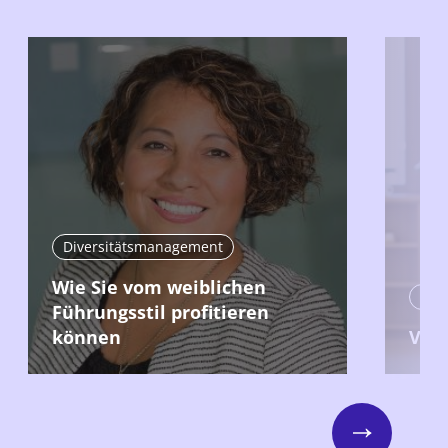
Diversitätsmanagement
Wie Sie vom weiblichen
Div
Führungsstil profitieren
können
Viel
Next