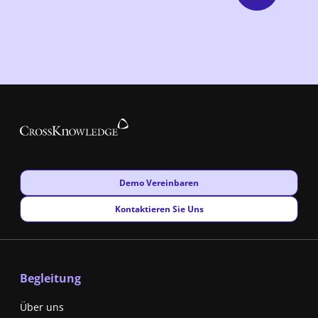
New window
Demo Vereinbaren
New window
Kontaktieren Sie Uns
Begleitung
Über uns