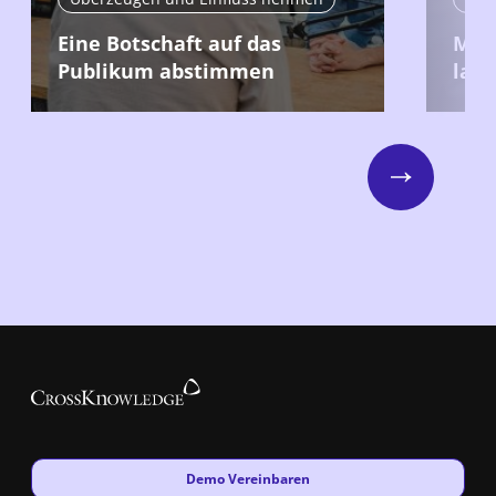
Eine Botschaft auf das
Mit
Publikum abstimmen
lang
Next
New window
Demo Vereinbaren