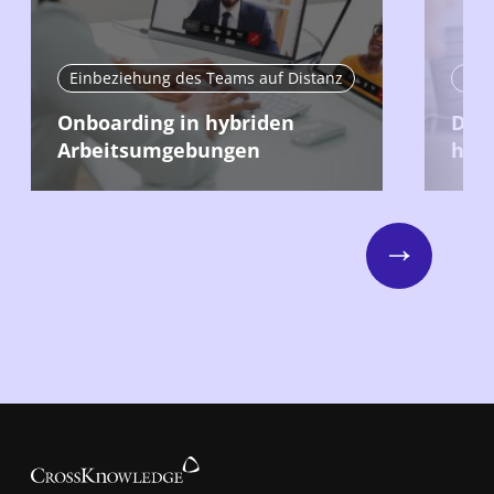
Einbeziehung des Teams auf Distanz
Ein
Onboarding in hybriden
Das 
Arbeitsumgebungen
hybr
Next