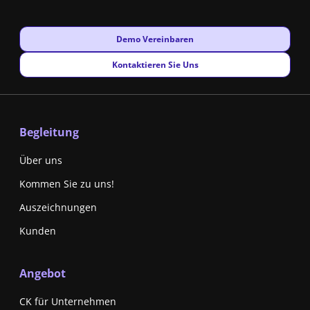
New window
Demo Vereinbaren
New window
Kontaktieren Sie Uns
Begleitung
Über uns
Kommen Sie zu uns!
Auszeichnungen
Kunden
Angebot
CK für Unternehmen