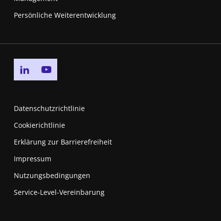
Persönliche Weiterentwicklung
Go to linkedin page
Go to youtube page
Datenschutzrichtlinie
Cookierichtlinie
Erklärung zur Barrierefreiheit
Impressum
Nutzungsbedingungen
New window
Service-Level-Vereinbarung