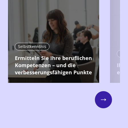
Selbstkenntnis
Sel
Ermitteln Sie Ihre beruflichen
Kompetenzen – und die
Ihre
verbesserungsfähigen Punkte
erk
Next