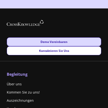
New window
Demo Vereinbaren
New window
Kontaktieren Sie Uns
Begleitung
Über uns
Kommen Sie zu uns!
Auszeichnungen