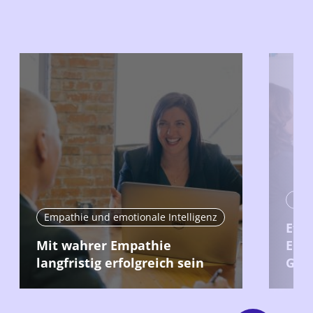
Emp
Empathie und emotionale Intelligenz
Effe
Mit wahrer Empathie
Ents
langfristig erfolgreich sein
Gru