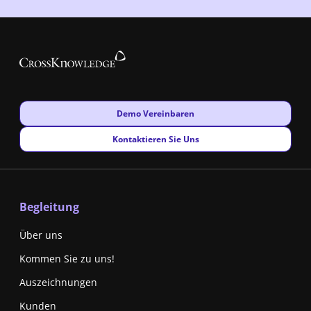
New window
Demo Vereinbaren
New window
Kontaktieren Sie Uns
Begleitung
Über uns
Kommen Sie zu uns!
Auszeichnungen
Kunden