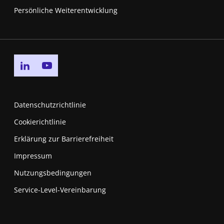
Persönliche Weiterentwicklung
Go to linkedin page
Go to youtube page
Datenschutzrichtlinie
Cookierichtlinie
Erklärung zur Barrierefreiheit
Impressum
Nutzungsbedingungen
New window
Service-Level-Vereinbarung