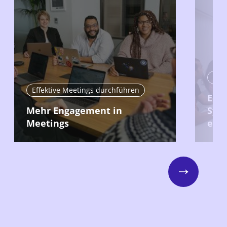
Eff
Effektive Meetings durchführen
Ein 
Mehr Engagement in
Sys
Meetings
ent
Next