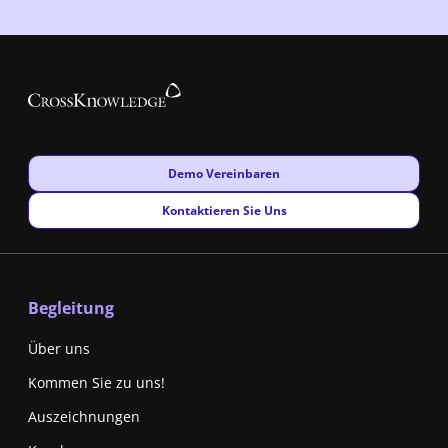
New window
Demo Vereinbaren
New window
Kontaktieren Sie Uns
Begleitung
Über uns
Kommen Sie zu uns!
Auszeichnungen