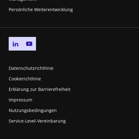
Persönliche Weiterentwicklung
Go to linkedin page
Go to youtube page
Datenschutzrichtlinie
Cookierichtlinie
Erklärung zur Barrierefreiheit
Impressum
Nutzungsbedingungen
New window
Service-Level-Vereinbarung