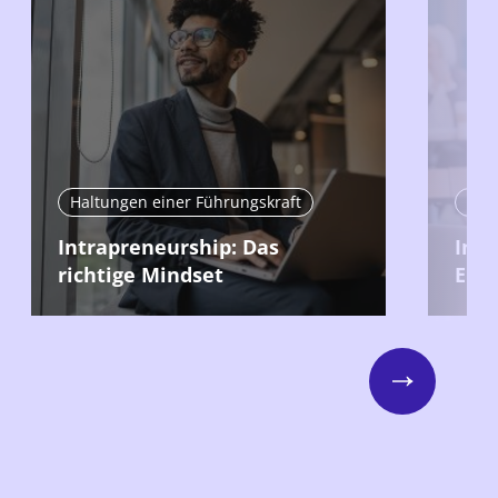
Haltungen einer Führungskraft
Hal
Intrapreneurship: Das
Intr
richtige Mindset
Entw
Next