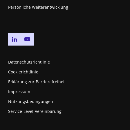
Persönliche Weiterentwicklung
Go to linkedin page
Go to youtube page
Datenschutzrichtlinie
Cookierichtlinie
Erklärung zur Barrierefreiheit
Impressum
Nutzungsbedingungen
New window
Service-Level-Vereinbarung