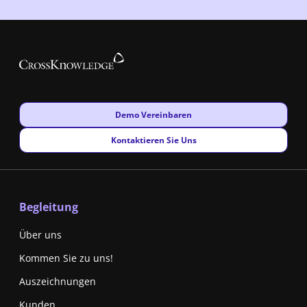
New window
Demo Vereinbaren
New window
Kontaktieren Sie Uns
Begleitung
Über uns
Kommen Sie zu uns!
Auszeichnungen
Kunden