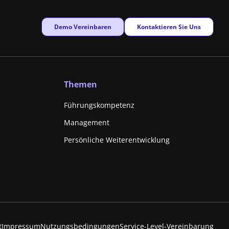
New window
New window
Demo Vereinbaren
Kontaktieren Sie Uns
Themen
Führungskompetenz
Management
Persönliche Weiterentwicklung
New window
t
Impressum
Nutzungsbedingungen
Service-Level-Vereinbarung