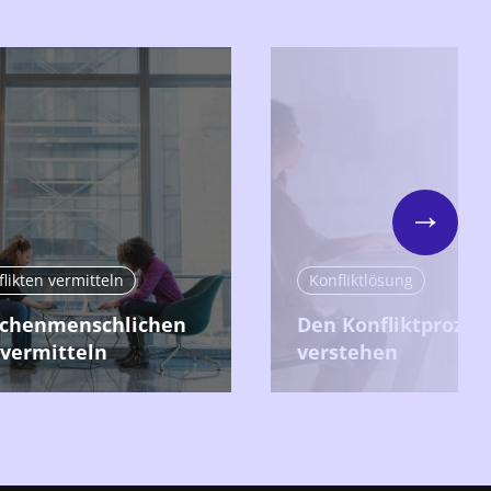
Next
flikten vermitteln
Konfliktlösung
schenmenschlichen
Den Konfliktprozes
 vermitteln
verstehen