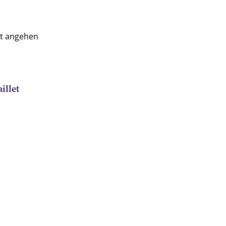
mt angehen
illet