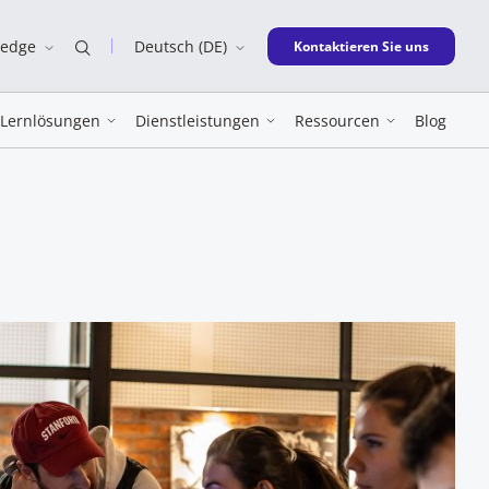
ledge
Deutsch (DE)
New window
Kontaktieren Sie uns
Lernlösungen
Dienstleistungen
Ressourcen
Blog