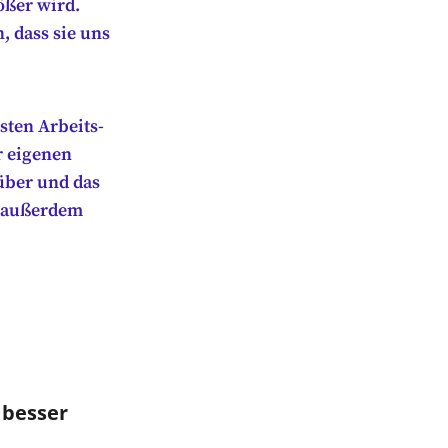
ößer wird.
, dass sie uns
sten Arbeits-
r eigenen
ber und das
s außerdem
 besser