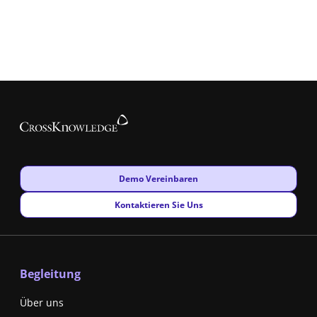
New window
Demo Vereinbaren
New window
Kontaktieren Sie Uns
Begleitung
Über uns