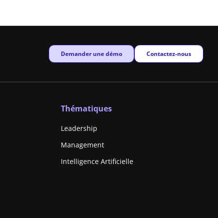
New window
New window
Demander une démo
Contactez-nous
Thématiques
Leadership
Management
Intelligence Artificielle