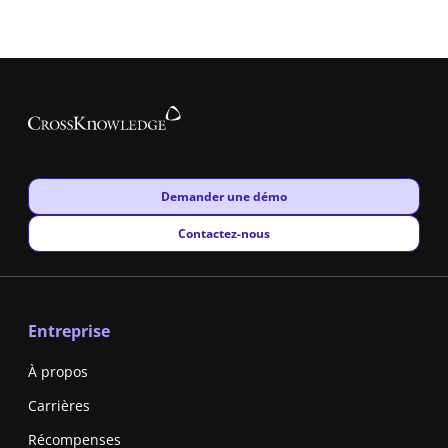
New window
Demander une démo
New window
Contactez-nous
Entreprise
À propos
Carrières
Récompenses