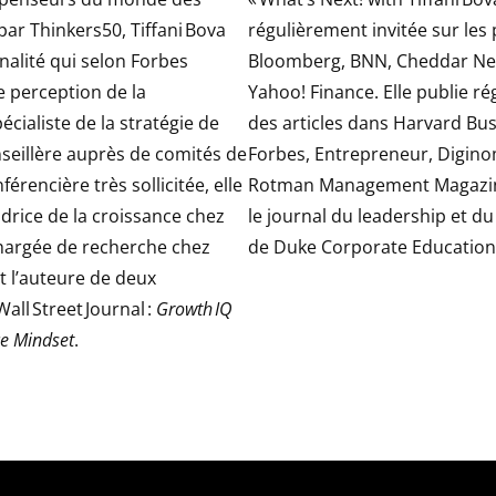
 par Thinkers50, Tiffani Bova
régulièrement invitée sur les
nalité qui selon Forbes
Bloomberg, BNN, Cheddar Ne
re perception de la
Yahoo! Finance. Elle publie r
écialiste de la stratégie de
des articles dans Harvard Bus
nseillère auprès de comités de
Forbes, Entrepreneur, Digino
férencière très sollicitée, elle
Rotman Management Magazine
drice de la croissance chez
le journal du leadership et 
chargée de recherche chez
de Duke Corporate Education
st l’auteure de deux
all Street Journal :
Growth IQ
ce Mindset
.