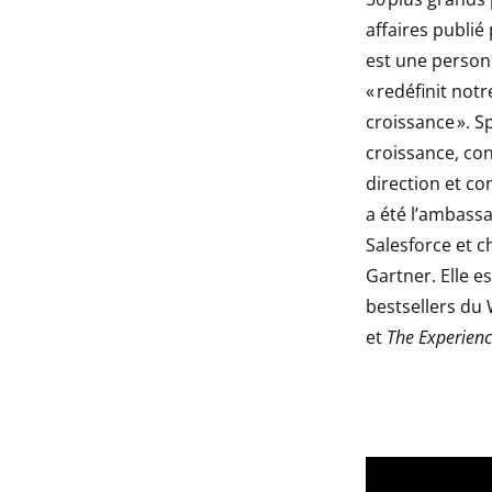
affaires publié
est une person
« redéfinit not
croissance ». Sp
croissance, co
direction et con
a été l’ambassa
Salesforce et 
Gartner. Elle e
bestsellers du W
et
The Experien