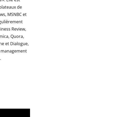
 plateaux de
ws, MSNBC et
égulièrement
iness Review,
mica, Quora,
 et Dialogue,
du management
.