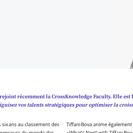
 rejoint récemment la CrossKnowledge Faculty. Elle est l
iguisez vos talents stratégiques pour optimiser la crois
s six ans au classement des
Tiffani Bova anime également
s penseurs du monde des
« What’s Next! with Tiffani Bova