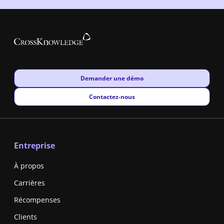
New window
Demander une démo
New window
Contactez-nous
Entreprise
À propos
Carrières
Récompenses
Clients