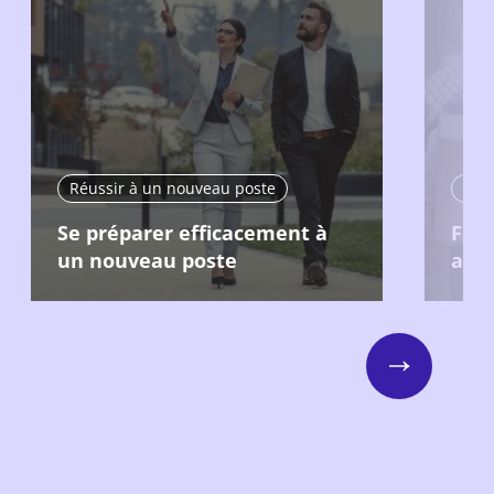
Réussir à un nouveau poste
Réu
Se préparer efficacement à
Fair
un nouveau poste
aupr
Next