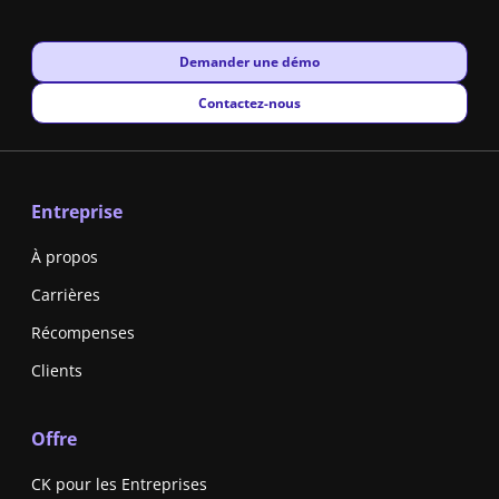
New window
Demander une démo
New window
Contactez-nous
Entreprise
À propos
Carrières
Récompenses
Clients
Offre
CK pour les Entreprises