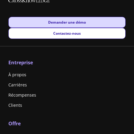
New window
Demander une démo
New window
Contactez-nous
Entreprise
À propos
Carrières
Récompenses
Clients
Offre