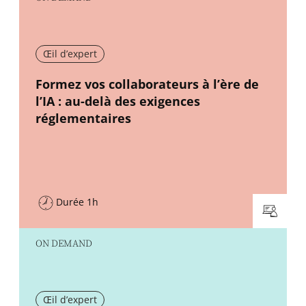
Œil d’expert
New window
Formez vos collaborateurs à l’ère de
l’IA : au-delà des exigences
réglementaires
Durée 1h
ON DEMAND
Œil d’expert