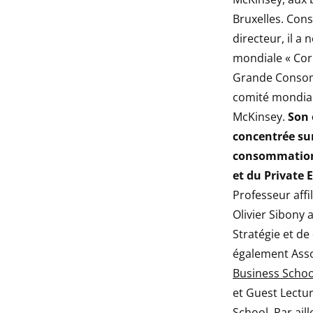
Bruxelles. Cons
directeur, il a
mondiale « Corp
Grande Consomm
comité mondial
McKinsey.
Son 
concentrée sur
consommation,
et du Private 
Professeur affi
Olivier Sibony
Stratégie et de 
également Asso
Business Schoo
et Guest Lectur
School
. Par ai