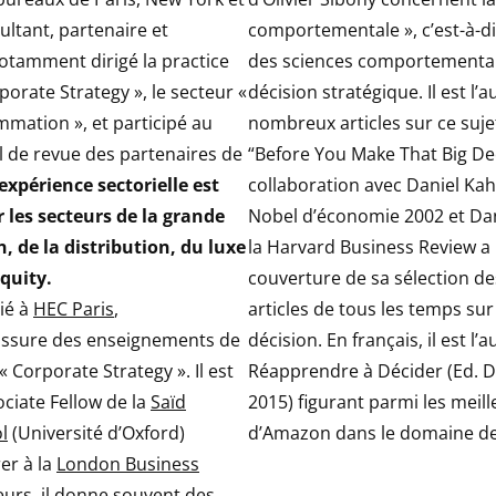
ultant, partenaire et
comportementale », c’est-à-dir
 notamment dirigé la practice
des sciences comportementale
orate Strategy », le secteur «
décision stratégique. Il est l’
ation », et participé au
nombreux articles sur ce suj
 de revue des partenaires de
“Before You Make That Big Dec
expérience sectorielle est
collaboration avec Daniel Ka
 les secteurs de la grande
Nobel d’économie 2002 et Dan
 de la distribution, du luxe
la Harvard Business Review a
Equity.
couverture de sa sélection de
lié à
HEC Paris
,
articles de tous les temps sur
 assure des enseignements de
décision. En français, il est l’
« Corporate Strategy ». Il est
Réapprendre à Décider (Ed. D
ciate Fellow de la
Saïd
2015) figurant parmi les meil
l
(Université d’Oxford)
d’Amazon dans le domaine de 
er à la
London Business
lleurs, il donne souvent des