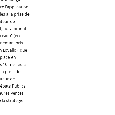
e l’application
s à la prise de
auteur de
et, notamment
ision” (en
hneman, prix
 Lovallo), que
 placé en
s 10 meilleurs
 la prise de
auteur de
ébats Publics,
leures ventes
la stratégie.