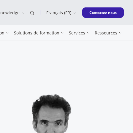
Knowledge
Français (FR)
New window
Contactez-nous
on
Solutions de formation
Services
Ressources