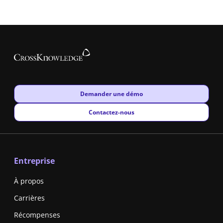
New window
Demander une démo
New window
Contactez-nous
Entreprise
À propos
Carrières
Récompenses