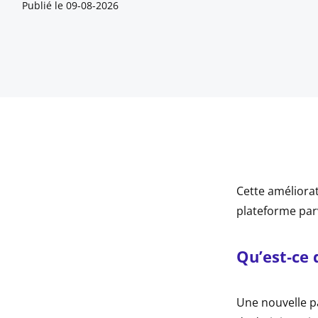
Publié le
09-08-2026
Cette améliorat
indow
plateforme par
indow
Qu’est‑ce 
indow
Une nouvelle pa
indow