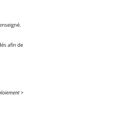
renseigné.
és afin de
ploiement >