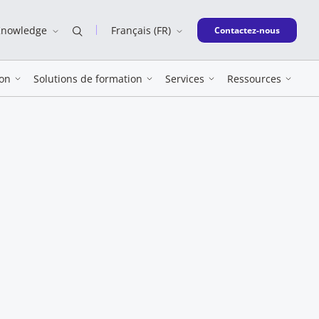
Knowledge
Français (FR)
New window
Contactez-nous
on
Solutions de formation
Services
Ressources