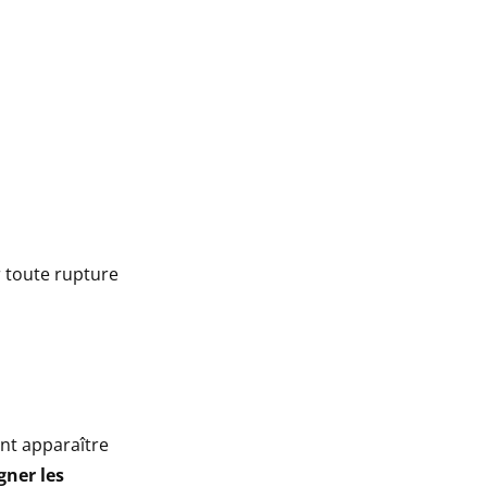
r toute rupture
ont apparaître
gner les