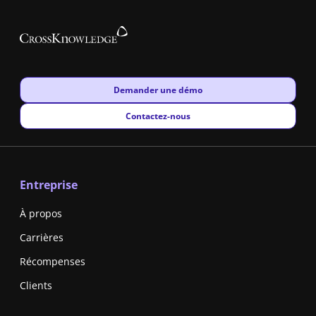
New window
Demander une démo
New window
Contactez-nous
Entreprise
À propos
Carrières
Récompenses
Clients