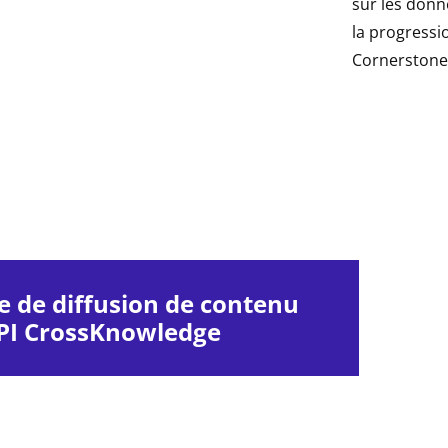
sur les don
la progressio
Cornerstone
 de diffusion de contenu
API CrossKnowledge