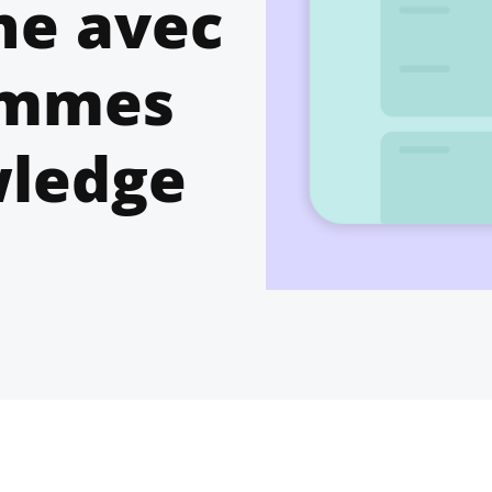
ne avec
ammes
ledge