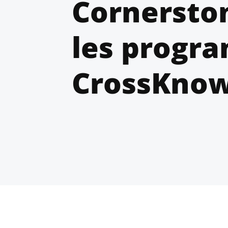
Cornersto
les progr
CrossKnow