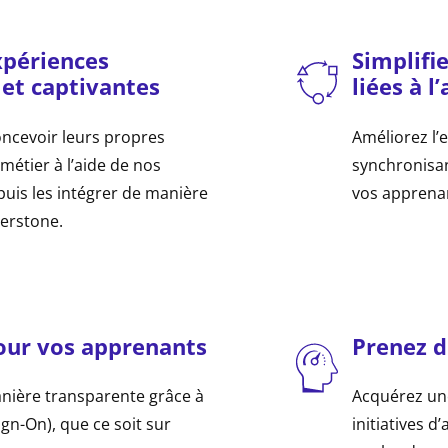
xpériences
Simplifi
 et captivantes
liées à l
oncevoir leurs propres
Améliorez l’e
étier à l’aide de nos
synchronisa
 puis les intégrer de manière
vos apprena
rstone. ​
pour vos apprenants
Prenez d
nière transparente grâce à
Acquérez un
ign-On), que ce soit sur
initiatives 