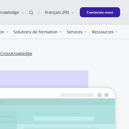
Knowledge
Français (FR)
New window
Contactez-nous
on
Solutions de formation
Services
Ressources
s CrossKnowledge