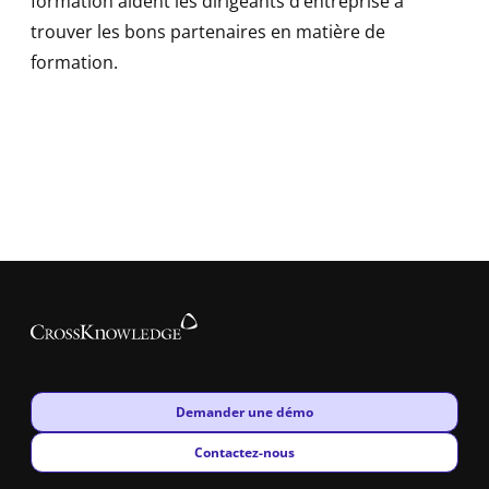
formation aident les dirigeants d’entreprise à
trouver les bons partenaires en matière de
formation.
New window
Demander une démo
New window
Contactez-nous