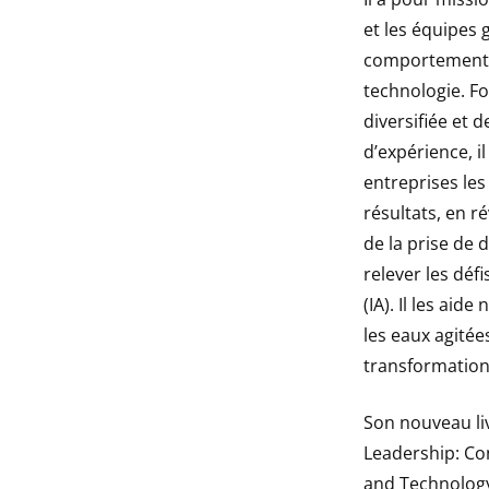
et les équipes 
comportementale
technologie. Fo
diversifiée et 
d’expérience, i
entreprises le
résultats, en r
de la prise de 
relever les défis
(IA). Il les ai
les eaux agitées
transformation 
Son nouveau li
Leadership: Co
and Technology