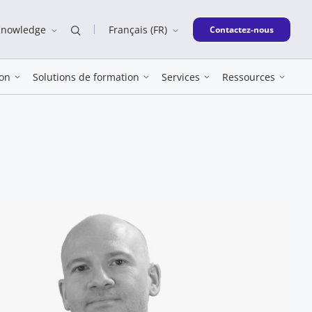
Knowledge
Français (FR)
New window
Contactez-nous
on
Solutions de formation
Services
Ressources