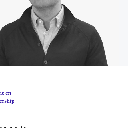
me en
dership
iens avec des