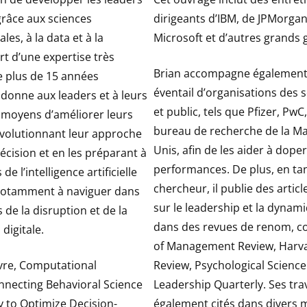
grâce aux sciences
dirigeants d’IBM, de JPMorga
s, à la data et à la
Microsoft et d’autres grands 
rt d’une expertise très
Brian accompagne également
de plus de 15 années
éventail d’organisations des 
l donne aux leaders et à leurs
et public, tels que Pfizer, PwC,
s moyens d’améliorer leurs
bureau de recherche de la Ma
évolutionnant leur approche
Unis, afin de les aider à doper
décision et en les préparant à
performances. De plus, en ta
 de l’intelligence artificielle
chercheur, il publie des articl
de notamment à naviguer dans
sur le leadership et la dyna
 de la disruption et de la
dans des revues de renom,
digitale.
of Management Review, Harv
vre, Computational
Review, Psychological Science
nnecting Behavioral Science
Leadership Quarterly. Ses tra
 to Optimize Decision-
également cités dans divers 