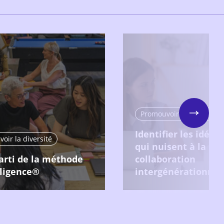
Promouvoir la diversité
Next
Identifier les idées
oir la diversité
qui nuisent à la
parti de la méthode
collaboration
ligence®
intergénérationnel