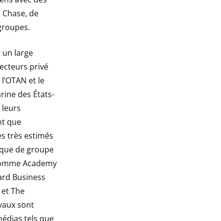
n Chase, de
groupes.
 un large
secteurs privé
 l’OTAN et le
rine des États-
 leurs
nt que
es très estimés
mique de groupe
 comme Academy
ard Business
 et The
vaux sont
médias tels que