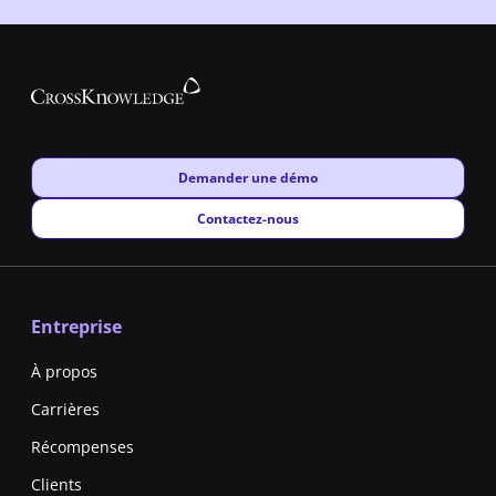
New window
Demander une démo
New window
Contactez-nous
Entreprise
À propos
Carrières
Récompenses
Clients