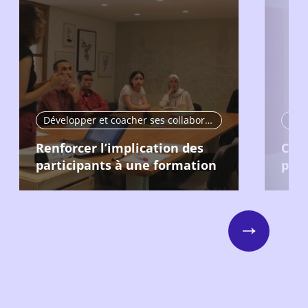
Développer et coacher ses collaborateurs
Renforcer l’implication des
Cons
participants à une formation
péd
Next